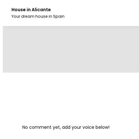
Skip
to
House in Alicante
the
Your dream house in Spain
content.
No comment yet, add your voice below!