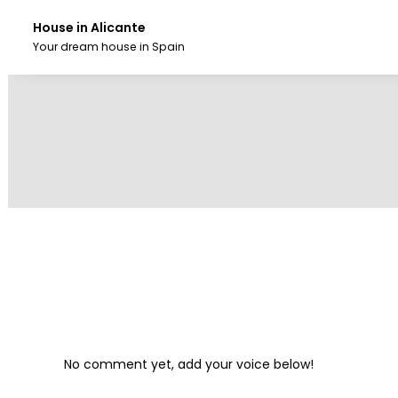
Skip
to
House in Alicante
the
Your dream house in Spain
content.
No comment yet, add your voice below!